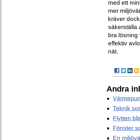
med ett min
mer miljövä
kräver dock 
säkerställa 
bra lösning
effektiv av
nät.
Andra in
Värmepum
Teknik so
Flytten bl
Fönster s
En miljövän