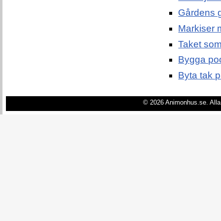
Gårdens g
Markiser 
Taket som 
Bygga pool
Byta tak p
© 2026 Animonhus.se. Alla 