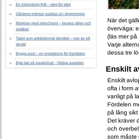
En miljövänlig flytt – steg för steg
Gårdens gränser suddas ut i skymningen
När det gäll
Markiser med retrocharm – bevara stilen och
överväga: e
svalkan
(läs mer på
Taket som arkitektonisk identitet – mer än ett
Varje altern
skydd
dessa tre lös
Bygga pool – en investering för framtiden
Byta tak på maskinhall - Viktiga aspekter
Enskilt 
Enskilt avlo
ofta i form 
vanligt på 
Fördelen me
på lång sikt
Det kräver d
och överbel
som måste u