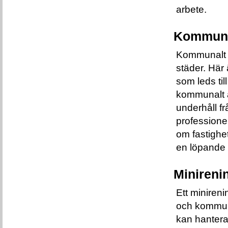
arbete.
Kommuna
Kommunalt av
städer. Här 
som leds ti
kommunalt a
underhåll f
professionel
om fastighet
en löpande 
Minireni
Ett minireni
och kommuna
kan hantera 