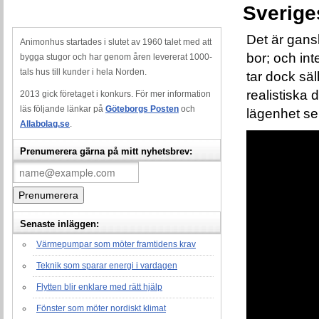
Sverige
Det är gans
Animonhus startades i slutet av 1960 talet med att
bor; och int
bygga stugor och har genom åren levererat 1000-
tals hus till kunder i hela Norden.
tar dock säl
realistiska
2013 gick företaget i konkurs. För mer information
läs följande länkar på
Göteborgs Posten
och
lägenhet se
Allabolag.se
.
Prenumerera gärna på mitt nyhetsbrev:
Senaste inläggen:
Värmepumpar som möter framtidens krav
Teknik som sparar energi i vardagen
Flytten blir enklare med rätt hjälp
Fönster som möter nordiskt klimat