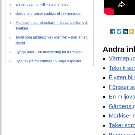
En miljövänlig flytt – steg för steg
Gårdens gränser suddas ut i skymningen
Markiser med retrocharm – bevara stilen och
svalkan
Taket som arkitektonisk identitet – mer än ett
skydd
Andra in
Bygga pool – en investering för framtiden
Värmepum
Byta tak på maskinhall - Viktiga aspekter
Teknik so
Flytten bl
Fönster s
En miljövän
Gårdens g
Markiser 
Taket som 
Bygga pool