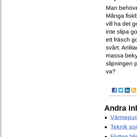
Man behöver 
Många fiskb
vill ha det 
inte slipa g
ett fräsch g
svårt. Anlit
massa bekym
slipningen 
va?
Andra in
Värmepum
Teknik so
Flytten bl