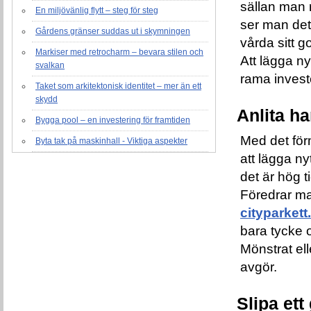
sällan man ri
En miljövänlig flytt – steg för steg
ser man det 
Gårdens gränser suddas ut i skymningen
vårda sitt go
Markiser med retrocharm – bevara stilen och
Att lägga ny
svalkan
rama invest
Taket som arkitektonisk identitet – mer än ett
skydd
Anlita ha
Bygga pool – en investering för framtiden
Med det förm
Byta tak på maskinhall - Viktiga aspekter
att lägga ny
det är hög t
Föredrar man
cityparkett
bara tycke o
Mönstrat el
avgör.
Slipa et