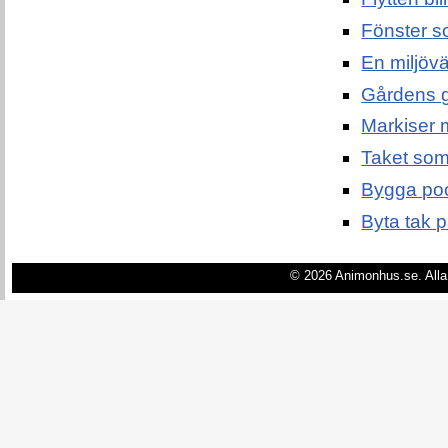
Fönster s
En miljövän
Gårdens g
Markiser 
Taket som 
Bygga pool
Byta tak p
© 2026 Animonhus.se. Alla 