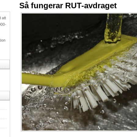
Så fungerar RUT-avdraget
 att
000-
tion