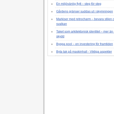
En miljövänlig flytt – steg för steg
Gårdens gränser suddas ut i skymningen
Markiser med retrocharm – bevara stilen 
svalkan
Taket som arkitektonisk identitet – mer än 
skydd
Bygga pool – en investering för framtiden
Byta tak på maskinhall - Viktiga aspekter