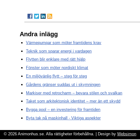
Andra inlägg
Värmepumpar som möter framtidens krav
Teknik som sparar energi i vardagen
Flytten blir enklare med rätt hjälp
Fönster som möter nordiskt klimat
En miljövänlig flytt – steg för steg
Gårdens gränser suddas ut i skymningen
Markiser med retrocharm – bevara stilen och svalkan
Taket som arkitektonisk identitet – mer än ett skydd
Bygga pool – en investering för framtiden
Byta tak på maskinhall - Viktiga aspekter
© 2026 Animonhus.se. Alla rättigheter förbehållna. | Design by
Websimon