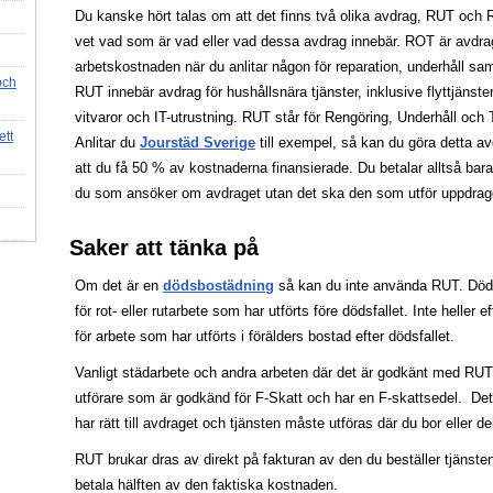
Du kanske hört talas om att det finns två olika avdrag, RUT och 
vet vad som är vad eller vad dessa avdrag innebär. ROT är avdrag 
arbetskostnaden när du anlitar någon för reparation, underhåll s
och
RUT innebär avdrag för hushållsnära tjänster, inklusive flyttjänste
vitvaror och IT-utrustning. RUT står för Rengöring, Underhåll och
ett
Anlitar du
Jourstäd Sverige
till exempel, så kan du göra detta av
att du få 50 % av kostnaderna finansierade. Du betalar alltså bar
du som ansöker om avdraget utan det ska den som utför uppdraget
Saker att tänka på
Om det är en
dödsbostädning
så kan du inte använda RUT. Döds
för rot- eller rutarbete som har utförts före dödsfallet. Inte heller 
för arbete som har utförts i förälders bostad efter dödsfallet.
Vanligt städarbete och andra arbeten där det är godkänt med RUT så
utförare som är godkänd för F-Skatt och har en F-skattsedel. De
har rätt till avdraget och tjänsten måste utföras där du bor eller de
RUT brukar dras av direkt på fakturan av den du beställer tjänste
betala hälften av den faktiska kostnaden.