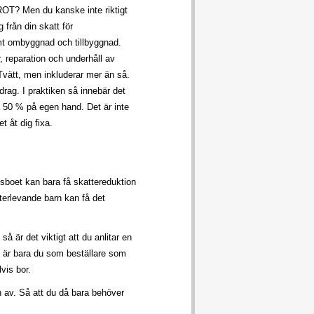
ROT? Men du kanske inte riktigt
från din skatt för
amt ombyggnad och tillbyggnad.
r, reparation och underhåll av
 Tvätt, men inkluderar mer än så.
drag. I praktiken så innebär det
a 50 % på egen hand. Det är inte
 åt dig fixa.
boet kan bara få skattereduktion
efterlevande barn kan få det
 är det viktigt att du anlitar en
t är bara du som beställare som
lvis bor.
n av. Så att du då bara behöver