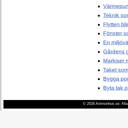
Värmepum
Teknik so
Flytten bl
Fönster s
En miljövän
Gårdens g
Markiser 
Taket som 
Bygga pool
Byta tak p
© 2026 Animonhus.se. Alla 