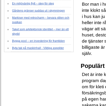
Bor man i hu
En miljövänlig flytt – steg för steg
inte klokt s
Gårdens gränser suddas ut i skymningen
i hus kan ju
Markiser med retrocharm – bevara stilen och
heller inte r
svalkan
vägar att s
Taket som arkitektonisk identitet – mer än ett
skydd
huset, desto
de tjänster 
Bygga pool – en investering för framtiden
billigaste 
Byta tak på maskinhall - Viktiga aspekter
själv.
Populärt 
Det är inte k
program dag
om för klet
försäkrings
på egen han
sakerna kan 