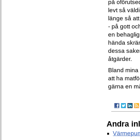
på oförutse
levt så väld
länge så att
- på gott oc
en behaglig 
hända skrä
dessa saker
åtgärder.
Bland mina t
att ha matf
gärna en må
Andra in
Värmepum