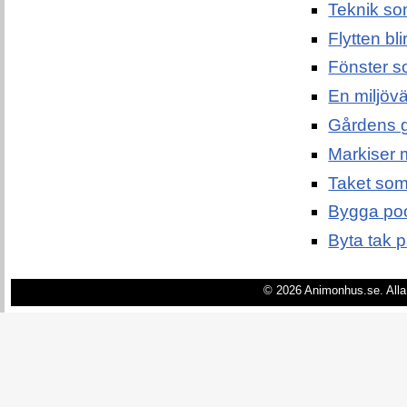
Teknik so
Flytten bl
Fönster s
En miljövän
Gårdens g
Markiser 
Taket som 
Bygga pool
Byta tak p
© 2026 Animonhus.se. Alla 