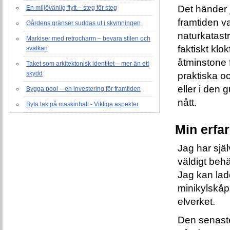
Det händer j
En miljövänlig flytt – steg för steg
framtiden v
Gårdens gränser suddas ut i skymningen
naturkatast
Markiser med retrocharm – bevara stilen och
faktiskt klo
svalkan
åtminstone f
Taket som arkitektonisk identitet – mer än ett
skydd
praktiska o
eller i den 
Bygga pool – en investering för framtiden
nått.
Byta tak på maskinhall - Viktiga aspekter
Min erfa
Jag har sjä
väldigt behä
Jag kan ladd
minikylskåp 
elverket.
Den senaste 