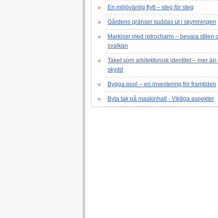
En miljövänlig flytt – steg för steg
Gårdens gränser suddas ut i skymningen
Markiser med retrocharm – bevara stilen 
svalkan
Taket som arkitektonisk identitet – mer än 
skydd
Bygga pool – en investering för framtiden
Byta tak på maskinhall - Viktiga aspekter