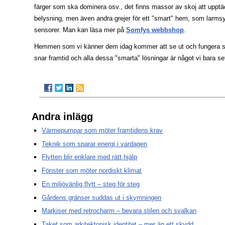
färger som ska dominera osv., det finns massor av skoj att upptä
belysning, men även andra grejer för ett "smart" hem, som larm
sensorer. Man kan läsa mer på
Somfys webbshop
.
Hemmen som vi känner dem idag kommer att se ut och fungera så
snar framtid och alla dessa "smarta" lösningar är något vi bara set
Andra inlägg
Värmepumpar som möter framtidens krav
Teknik som sparar energi i vardagen
Flytten blir enklare med rätt hjälp
Fönster som möter nordiskt klimat
En miljövänlig flytt – steg för steg
Gårdens gränser suddas ut i skymningen
Markiser med retrocharm – bevara stilen och svalkan
Taket som arkitektonisk identitet – mer än ett skydd