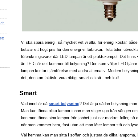
och
ett
Vi ska spara energi, så mycket vet vi alla, för energi kostar, båd
betalar ett högt pris för den energi vi förbrukar. Hela tiden utveckl
förbrukningsvaror där LED-lampan är ett praktexempel. Det finns vä
än LED när det kommer till belysning? Den som väljer LED tjänar 
lampan kostar i jämförelse med andra alternativ. Modern belysning
det, den kan faktiskt vara riktigt smart också - och kul!
Smart
Vad innebär då
smart belysning
? Det är ju sådan belysning man 
Man kan tända olika lampor innan man stiger upp från sängen om 
kan man tända sina lampor från jobbet just när mörkret faller, så
när man kommer hem, fast utan att man låter lampor stå och lys
Väl hemma kan man sitta i soffan och justera de olika lamporna, 