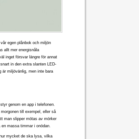
e vår egen plånbok och miljön
as allt mer energisnåla
l inget försvar längre för annat
snart in den extra slanten LED-
 är miljövänlig, men inte bara
styr genom en app i telefonen.
morgonen till exempel, eller så
 att man slipper mötas av mörker
a en massa timmar i onödan.
hur mycket de ska lysa, vilka