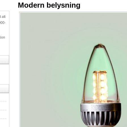
Modern belysning
 att
000-
tion