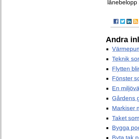
lånebelopp 
Andra in
Värmepum
Teknik so
Flytten bl
Fönster s
En miljövän
Gårdens g
Markiser 
Taket som 
Bygga pool
Byta tak p