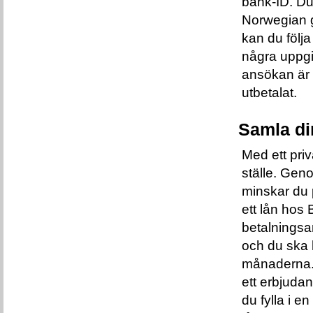
bank-ID. Du
Norwegian ge
kan du följ
några uppgif
ansökan är h
utbetalat.
Samla di
Med ett pri
ställe. Gen
minskar du 
ett lån hos
betalningsa
och du ska 
månaderna.
ett erbjudan
du fylla i 