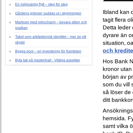
En miljövänlig flytt – steg för steg
Ibland kan 
Gårdens gränser suddas ut i skymningen
tagit flera o
Markiser med retrocharm – bevara stilen och
Detta leder o
svalkan
dyrare än o
Taket som arkitektonisk identitet – mer än ett
situation, o
skydd
och kredite
Bygga pool – en investering för framtiden
Byta tak på maskinhall - Viktiga aspekter
Hos Bank N
kronor utan
början av pr
som du vill 
så löser de
ditt bankkon
Ansöknings
hemsida. Fyl
samt vilka ö