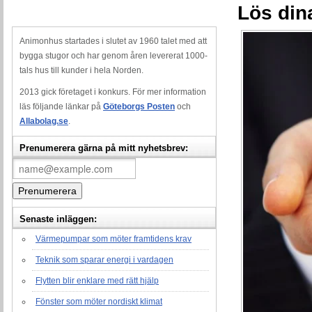
Lös din
Animonhus startades i slutet av 1960 talet med att
bygga stugor och har genom åren levererat 1000-
tals hus till kunder i hela Norden.
2013 gick företaget i konkurs. För mer information
läs följande länkar på
Göteborgs Posten
och
Allabolag.se
.
Prenumerera gärna på mitt nyhetsbrev:
Senaste inläggen:
Värmepumpar som möter framtidens krav
Teknik som sparar energi i vardagen
Flytten blir enklare med rätt hjälp
Fönster som möter nordiskt klimat