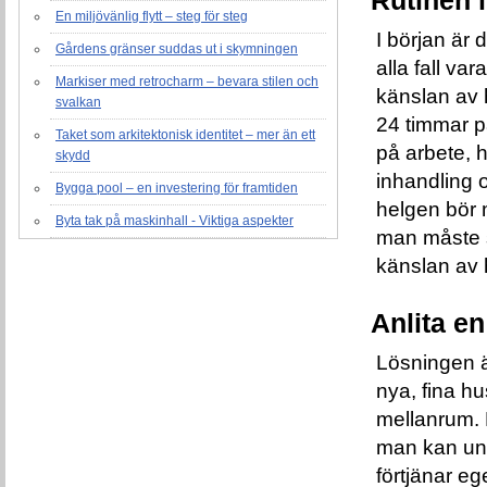
En miljövänlig flytt – steg för steg
I början är d
Gårdens gränser suddas ut i skymningen
alla fall va
Markiser med retrocharm – bevara stilen och
känslan av 
svalkan
24 timmar p
Taket som arkitektonisk identitet – mer än ett
på arbete, h
skydd
inhandling o
Bygga pool – en investering för framtiden
helgen bör 
Byta tak på maskinhall - Viktiga aspekter
man måste se 
känslan av 
Anlita en
Lösningen är
nya, fina h
mellanrum. 
man kan un
förtjänar ege