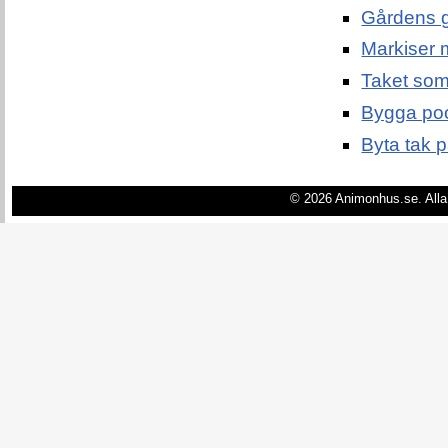
Gårdens g
Markiser 
Taket som 
Bygga pool
Byta tak p
© 2026 Animonhus.se. Alla 