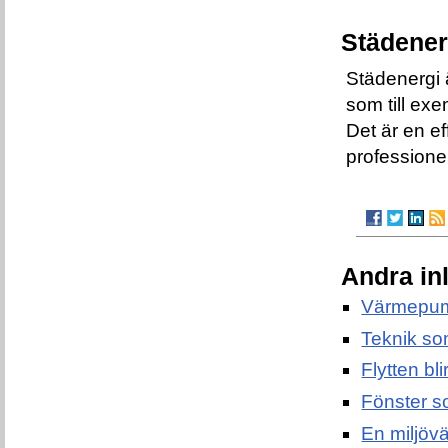
Städener
Städenergi 
som till e
Det är en ef
professionel
Andra in
Värmepum
Teknik so
Flytten bl
Fönster s
En miljövän