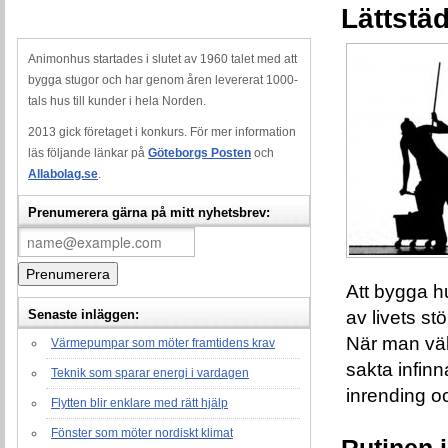
Lättstäd
Animonhus startades i slutet av 1960 talet med att
bygga stugor och har genom åren levererat 1000-
tals hus till kunder i hela Norden.
2013 gick företaget i konkurs. För mer information
läs följande länkar på
Göteborgs Posten
och
Allabolag.se
.
Prenumerera gärna på mitt nyhetsbrev:
Att bygga h
Senaste inläggen:
av livets st
När man väl 
Värmepumpar som möter framtidens krav
sakta infinn
Teknik som sparar energi i vardagen
inrending och
Flytten blir enklare med rätt hjälp
Fönster som möter nordiskt klimat
Rutinen i