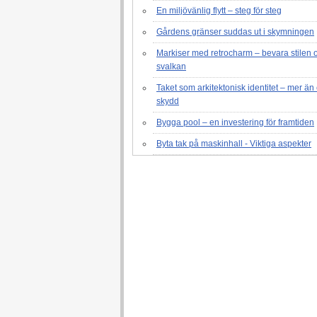
En miljövänlig flytt – steg för steg
Gårdens gränser suddas ut i skymningen
Markiser med retrocharm – bevara stilen 
svalkan
Taket som arkitektonisk identitet – mer än 
skydd
Bygga pool – en investering för framtiden
Byta tak på maskinhall - Viktiga aspekter