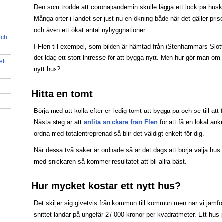
Den som trodde att coronapandemin skulle lägga ett lock på husk
Många orter i landet ser just nu en ökning både när det gäller pr
och även ett ökat antal nybyggnationer.
och
I Flen till exempel, som bilden är hämtad från (Stenhammars Slott 
det idag ett stort intresse för att bygga nytt. Men hur gör man om man
ett
nytt hus?
Hitta en tomt
Börja med att kolla efter en ledig tomt att bygga på och se till att 
Nästa steg är att
anlita snickare från Flen
för att få en lokal an
ordna med totalentreprenad så blir det väldigt enkelt för dig.
När dessa två saker är ordnade så är det dags att börja välja hu
med snickaren så kommer resultatet att bli allra bäst.
Hur mycket kostar ett nytt hus?
Det skiljer sig givetvis från kommun till kommun men när vi jämför
snittet landar på ungefär 27 000 kronor per kvadratmeter. Ett hus