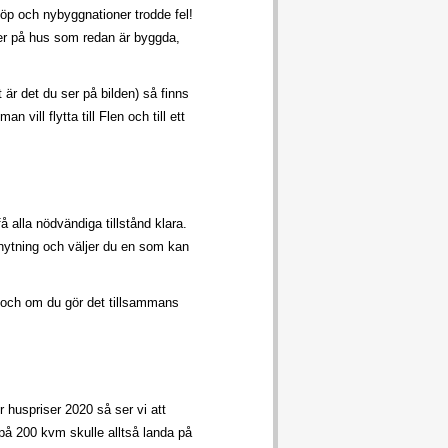
öp och nybyggnationer trodde fel!
iser på hus som redan är byggda,
är det du ser på bilden) så finns
 vill flytta till Flen och till ett
få alla nödvändiga tillstånd klara.
knytning och väljer du en som kan
s och om du gör det tillsammans
 huspriser 2020 så ser vi att
 på 200 kvm skulle alltså landa på