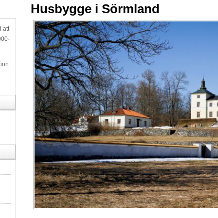
Husbygge i Sörmland
 att
000-
tion