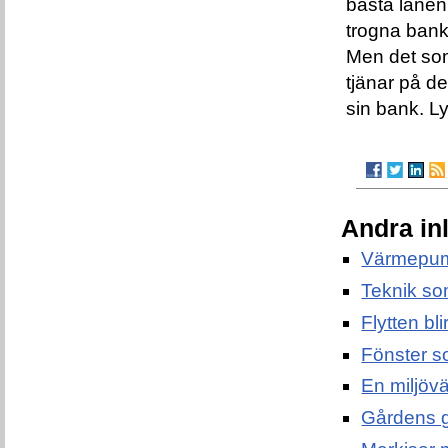
bästa lånen 
trogna banke
Men det som
tjänar på de
sin bank. Lyc
Andra in
Värmepum
Teknik so
Flytten bl
Fönster s
En miljövän
Gårdens g