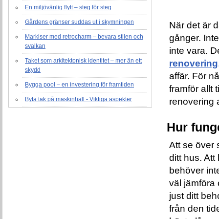
En miljövänlig flytt – steg för steg
Gårdens gränser suddas ut i skymningen
När det är d
gånger. Inte
Markiser med retrocharm – bevara stilen och
svalkan
inte vara. 
Taket som arkitektonisk identitet – mer än ett
renovering
skydd
affär. För n
Bygga pool – en investering för framtiden
framför allt
Byta tak på maskinhall - Viktiga aspekter
renovering 
Hur fung
Att se över 
ditt hus. At
behöver int
väl jämföra 
just ditt b
från den tid