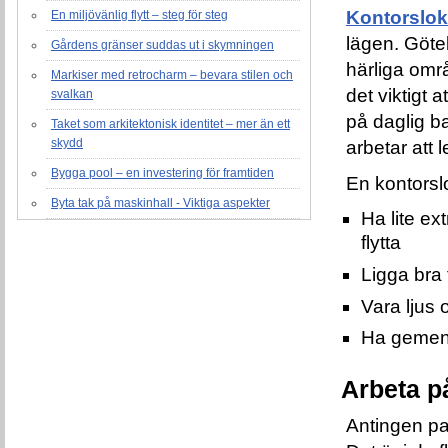
Kontorslok
En miljövänlig flytt – steg för steg
lägen. Göte
Gårdens gränser suddas ut i skymningen
härliga omr
Markiser med retrocharm – bevara stilen och
det viktigt 
svalkan
på daglig ba
Taket som arkitektonisk identitet – mer än ett
skydd
arbetar att l
Bygga pool – en investering för framtiden
En kontorslo
Byta tak på maskinhall - Viktiga aspekter
Ha lite ex
flytta
Ligga bra 
Vara ljus 
Ha gemen
Arbeta p
Antingen pa