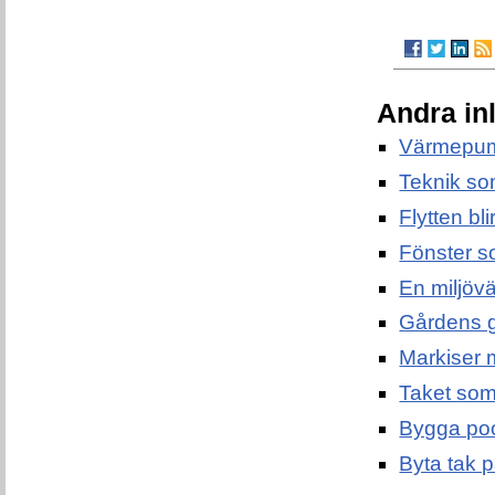
Andra in
Värmepum
Teknik so
Flytten bl
Fönster s
En miljövän
Gårdens g
Markiser 
Taket som 
Bygga pool
Byta tak p