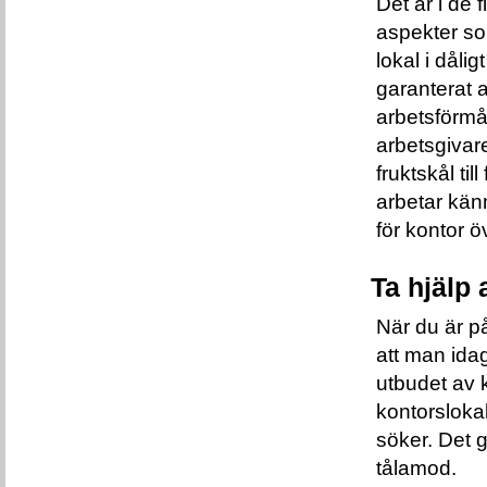
Det är i de f
aspekter som
lokal i dåli
garanterat 
arbetsförmå
arbetsgivare 
fruktskål til
arbetar kän
för kontor ö
Ta hjälp 
När du är på
att man ida
utbudet av 
kontorsloka
söker. Det g
tålamod.