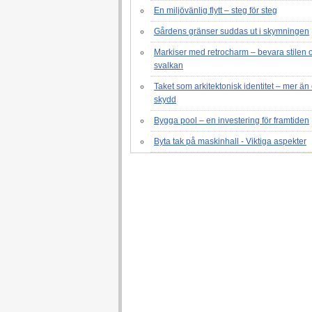
En miljövänlig flytt – steg för steg
Gårdens gränser suddas ut i skymningen
Markiser med retrocharm – bevara stilen 
svalkan
Taket som arkitektonisk identitet – mer än 
skydd
Bygga pool – en investering för framtiden
Byta tak på maskinhall - Viktiga aspekter