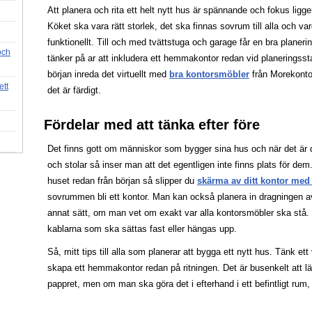
Att planera och rita ett helt nytt hus är spännande och fokus ligg
Köket ska vara rätt storlek, det ska finnas sovrum till alla och 
funktionellt. Till och med tvättstuga och garage får en bra plane
och
tänker på ar att inkludera ett hemmakontor redan vid planeringss
början inreda det virtuellt med
bra kontorsmöbler
från Morekontor
ett
det är färdigt.
Fördelar med att tänka efter före
Det finns gott om människor som bygger sina hus och när det är d
och stolar så inser man att det egentligen inte finns plats för de
huset redan från början så slipper du
skärma av ditt kontor me
sovrummen bli ett kontor. Man kan också planera in dragningen av
annat sätt, om man vet om exakt var alla kontorsmöbler ska stå. 
kablarna som ska sättas fast eller hängas upp.
Så, mitt tips till alla som planerar att bygga ett nytt hus. Tänk ett 
skapa ett hemmakontor redan på ritningen. Det är busenkelt att lä
pappret, men om man ska göra det i efterhand i ett befintligt rum,