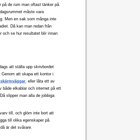
er på de rum man oftast tänker på.
vardagsrummet måste vara
ring. Men en sak som många inte
tadiet. Då kan man redan från
 och se hur resultatet blir innan
ags att ställa upp skrivbordet
m. Genom att skapa ett kontor i
d skärmväggar
, eller låta ett av
 både elkablar och internet på ett
Då slipper man alla de jobbiga
varv till, och glöm inte bort att
gga till olika egenskaper på
 då är det svårare.