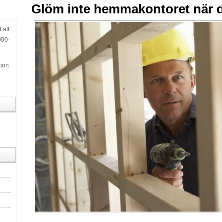
Glöm inte hemmakontoret när d
 att
000-
tion