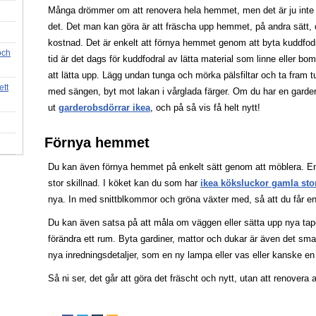
Många drömmer om att renovera hela hemmet, men det är ju inte al
det. Det man kan göra är att fräscha upp hemmet, på andra sätt,
kostnad. Det är enkelt att förnya hemmet genom att byta kuddfodr
och
tid är det dags för kuddfodral av lätta material som linne eller bomu
att lätta upp. Lägg undan tunga och mörka pälsfiltar och ta fram 
ett
med sängen, byt mot lakan i vårglada färger. Om du har en garde
ut
garderobsdörrar ikea
, och på så vis få helt nytt!
Förnya hemmet
Du kan även förnya hemmet på enkelt sätt genom att möblera. En
stor skillnad. I köket kan du som har
ikea köksluckor gamla st
nya. In med snittblkommor och gröna växter med, så att du får en
Du kan även satsa på att måla om väggen eller sätta upp nya tape
förändra ett rum. Byta gardiner, mattor och dukar är även det smar
nya inredningsdetaljer, som en ny lampa eller vas eller kanske en
Så ni ser, det går att göra det fräscht och nytt, utan att renovera al