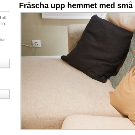
Fräscha upp hemmet med små
 att
000-
tion