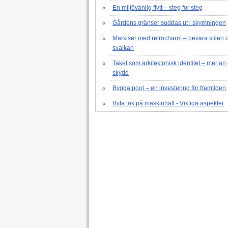
En miljövänlig flytt – steg för steg
Gårdens gränser suddas ut i skymningen
Markiser med retrocharm – bevara stilen 
svalkan
Taket som arkitektonisk identitet – mer än 
skydd
Bygga pool – en investering för framtiden
Byta tak på maskinhall - Viktiga aspekter