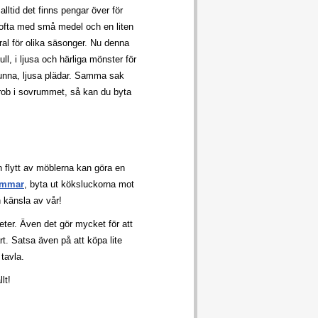
ltid det finns pengar över för
 ofta med små medel och en liten
al för olika säsonger. Nu denna
ll, i ljusa och härliga mönster för
tunna, ljusa plädar. Samma sak
rob i sovrummet, så kan du byta
 flytt av möblerna kan göra en
ommar
, byta ut köksluckorna mot
 känsla av vår!
ter. Även det gör mycket för att
t. Satsa även på att köpa lite
 tavla.
lt!